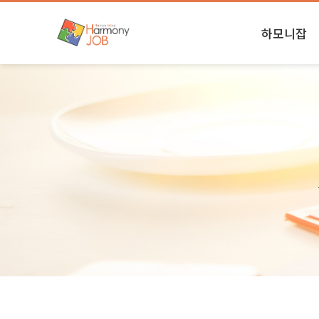
하모니잡
하모니소식
본사