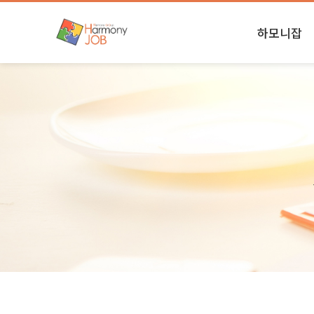
하모니잡
하모니소식
본사