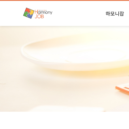
하모니잡
하모니소식
본사