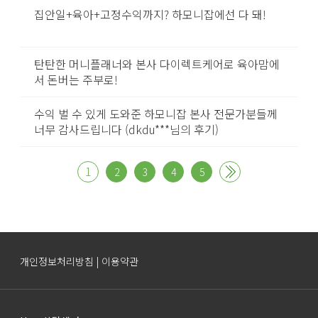
집안일+육아+고정수익까지? 하모니잡에선 다 돼!
탄탄한 머니플래너와 본사 다이렉트케어로 육아맘에
서 돈버는 주부로!
수익 벌 수 있게 도와준 하모니잡 본사 전문가분들께
너무 감사드립니다 (dkdu***님의 후기)
1
2
3
4
5
개인정보처리방침 | 이용약관