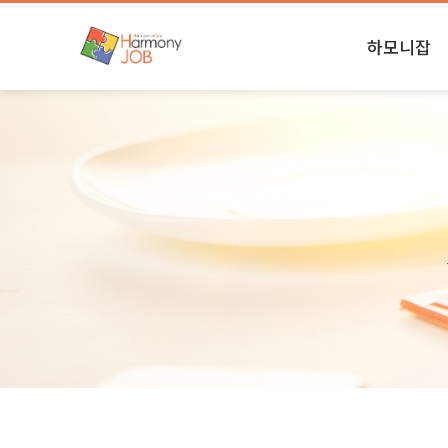
하모니잡
하모니소식
본사